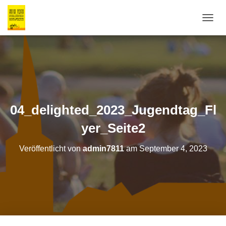
N
A
V
I
G
A
T
I
O
04_delighted_2023_Jugendtag_Fl
N
U
yer_Seite2
M
S
Veröffentlicht von
admin7811
am
September 4, 2023
C
H
A
L
T
E
N